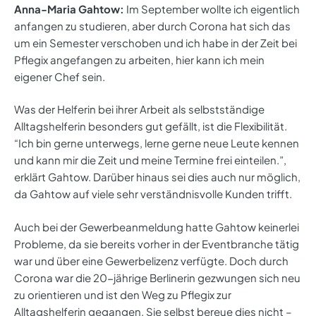
Anna-Maria Gahtow:
Im September wollte ich eigentlich
anfangen zu studieren, aber durch Corona hat sich das
um ein Semester verschoben und ich habe in der Zeit bei
Pflegix angefangen zu arbeiten, hier kann ich mein
eigener Chef sein.
Was der Helferin bei ihrer Arbeit als selbstständige
Alltagshelferin besonders gut gefällt, ist die Flexibilität.
“Ich bin gerne unterwegs, lerne gerne neue Leute kennen
und kann mir die Zeit und meine Termine frei einteilen.”,
erklärt Gahtow. Darüber hinaus sei dies auch nur möglich,
da Gahtow auf viele sehr verständnisvolle Kunden trifft.
Auch bei der Gewerbeanmeldung hatte Gahtow keinerlei
Probleme, da sie bereits vorher in der Eventbranche tätig
war und über eine Gewerbelizenz verfügte. Doch durch
Corona war die 20-jährige Berlinerin gezwungen sich neu
zu orientieren und ist den Weg zu Pflegix zur
Alltagshelferin gegangen. Sie selbst bereue dies nicht –