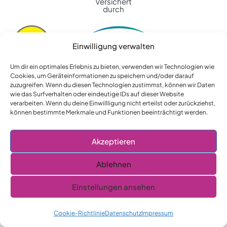
Versichert
durch
Einwilligung verwalten
Um dir ein optimales Erlebnis zu bieten, verwenden wir Technologien wie
Cookies, um Geräteinformationen zu speichern und/oder darauf
Impressum
zuzugreifen. Wenn du diesen Technologien zustimmst, können wir Daten
wie das Surfverhalten oder eindeutige IDs auf dieser Website
Datenschutz
verarbeiten. Wenn du deine Einwillligung nicht erteilst oder zurückziehst,
können bestimmte Merkmale und Funktionen beeinträchtigt werden.
AGB
Akzeptieren
Widerrufsrecht
Kontakt
Ablehnen
Cookie-Richtlinie (EU)
Einstellungen ansehen
-
Pflegix GmbH
© 2016 -2026
Cookie-Richtlinie
Datenschutz
Impressum